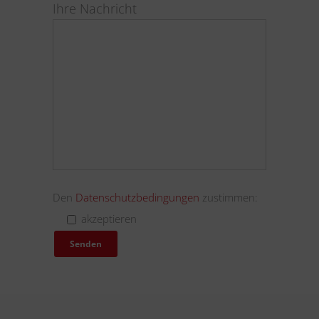
Ihre Nachricht
Den
Datenschutzbedingungen
zustimmen:
akzeptieren
A
l
t
e