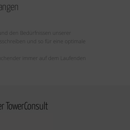
langen
 und den Bedürfnissen unserer
schreiben und so für eine optimale
suchender immer auf dem Laufenden
ber TowerConsult