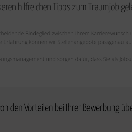
eren hilfreichen Tipps zum Traumjob ge
tscheidende Bindeglied zwischen Ihrem Karrierewunsch
 Erfahrung können wir Stellenangebote passgenau aus
ungsmanagement und sorgen dafür, dass Sie als Job
 von den Vorteilen bei Ihrer Bewerbung ü