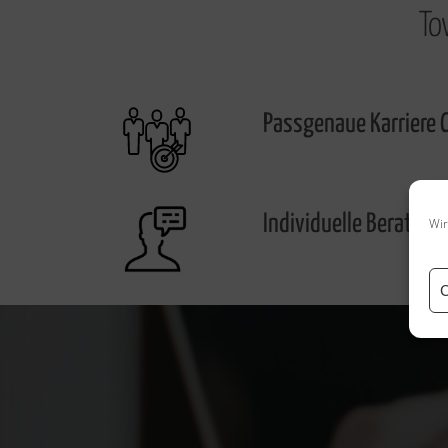
To
Passgenaue Karriere 
Individuelle Beratung
Wir
C