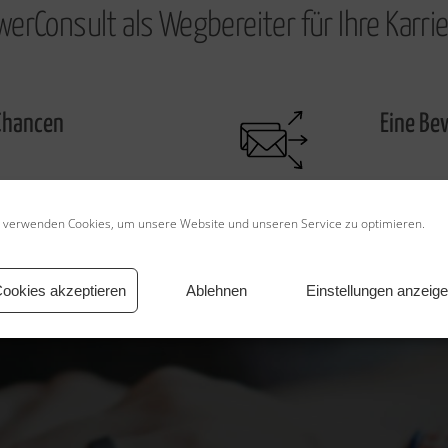
werConsult als Wegbereiter für Ihre Karrie
Chancen
Eine Be
Bewerb
 verwenden Cookies, um unsere Website und unseren Service zu optimieren.
ookies akzeptieren
Ablehnen
Einstellungen anzeig