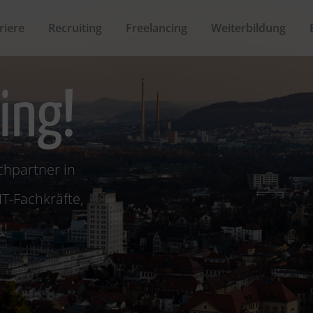
riere
Recruiting
Freelancing
Weiterbildung
ing!
chpartner in
T-Fachkräfte,
t!