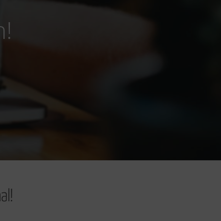
n!
al!