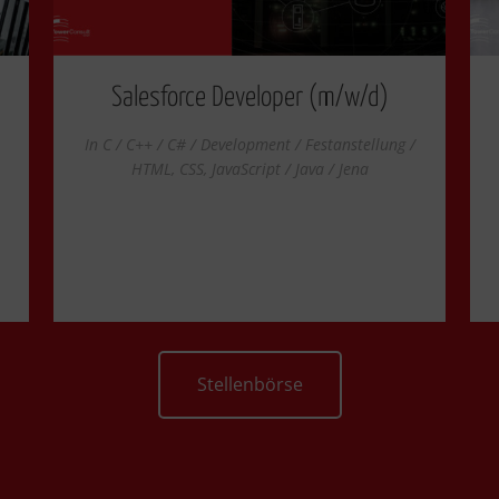
Salesforce Developer (m/w/d)
In
C / C++ / C# / Development / Festanstellung /
HTML, CSS, JavaScript / Java / Jena
Stellenbörse