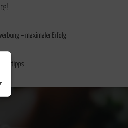
re!
werbung – maximaler Erfolg
ungstipps
en