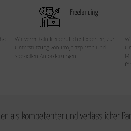
Freelancing
che
Wir vermitteln freiberufliche Experten, zur
Wi
Unterstützung von Projektspitzen und
Un
speziellen Anforderungen.
Mi
fö
en als kompetenter und verlässlicher Par