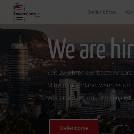
Stellenbörse
Kar
We are hir
Seit 20 Jahren der beste Anspre
Mitteldeutschland, wenn es um I
Weiterbildung und Blogging geh
Stellenbörse