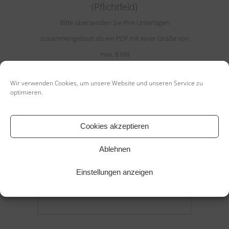
(Pflichtfeld)
Bitte übersenden Sie Ihre Unterlagen
zusammengefasst als ein PDF mit einer Größe von
max. 8 MB
Wir verwenden Cookies, um unsere Website und unseren Service zu
optimieren.
Ihre Nachricht
Cookies akzeptieren
Ablehnen
Einstellungen anzeigen