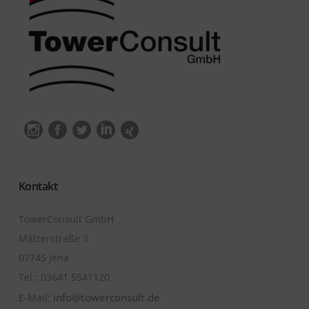
Kontakt
TowerConsult GmbH
Mälzerstraße 3
07745 Jena
Tel.: ‭03641 5541120
info@towerconsult.de
E-Mail: