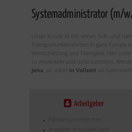
Systemadministrator (m/w
Unser Kunde ist mit seinen Soft- und Har
Transportunternehmen in ganz Europa da.
Wertschätzung und Teamgeist. Hier unter
zu entwickeln und voranzutreiben. Werde
Jena
, ab sofort
in Vollzeit
als Systemadmi
Arbeitgeber
Familienunternehmen
engagiert in sozialen und