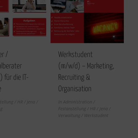
i
v
e
:
er /
Werkstudent
lberater
(m/w/d) – Marketing,
 für die IT-
Recruiting &
e
Organisation
tellung / HR / Jena /
In
Administration /
ng
Festanstellung / HR / Jena /
Verwaltung / Werkstudent