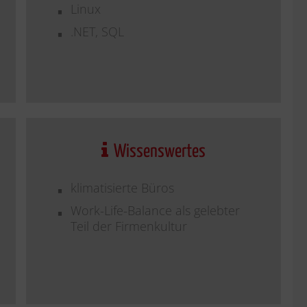
Linux
.NET, SQL
Wissenswertes
klimatisierte Büros
Work-Life-Balance als gelebter
Teil der Firmenkultur