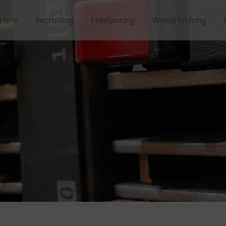
riere
Recruiting
Freelancing
Weiterbildung