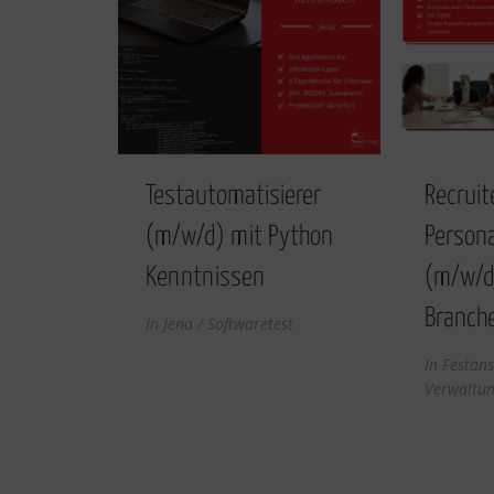
Testautomatisierer
Recruit
(m/w/d) mit Python
Persona
Kenntnissen
(m/w/d)
Branch
In
Jena / Softwaretest
In
Festans
Verwaltu