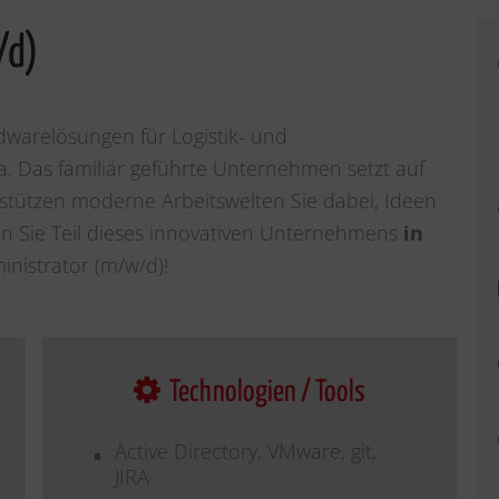
/d)
dwarelösungen für Logistik- und
 Das familiär geführte Unternehmen setzt auf
stützen moderne Arbeitswelten Sie dabei, Ideen
n Sie Teil dieses innovativen Unternehmens
in
nistrator (m/w/d)!
Technologien / Tools
Active Directory, VMware, git,
JIRA