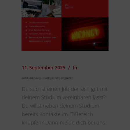
11. September 2025
In
Werkstudent (m/w/d) – Marketing, Recruiting & Organisation
Du suchst einen Job der sich gut mit
deinem Studium vereinbaren lässt?
Du willst neben deinem Studium
bereits Kontakte im IT-Bereich
knüpfen? Dann melde dich bei uns.