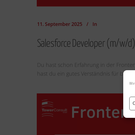
11. September 2025
In
Salesforce Developer (m/w/d
Du hast schon Erfahrung in der Fronte
hast du ein gutes Verständnis für betrie
Wir
C