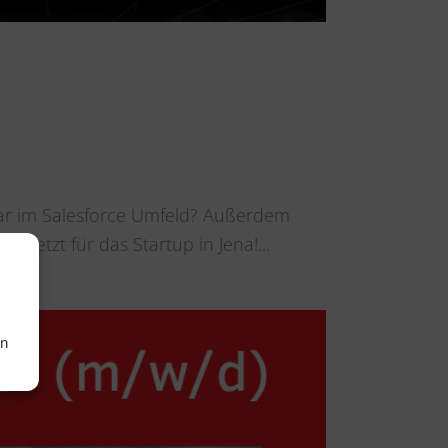
gar im Salesforce Umfeld? Außerdem
 jetzt für das Startup in Jena!...
en