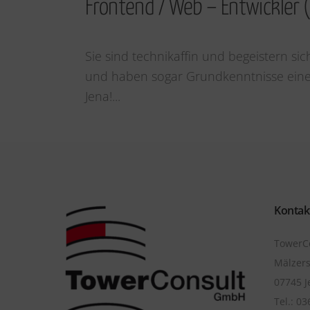
Frontend / Web – Entwickler
Sie sind technikaffin und begeistern s
und haben sogar Grundkenntnisse einer
Jena!...
Kontak
TowerC
Mälzers
07745 J
Tel.: ‭