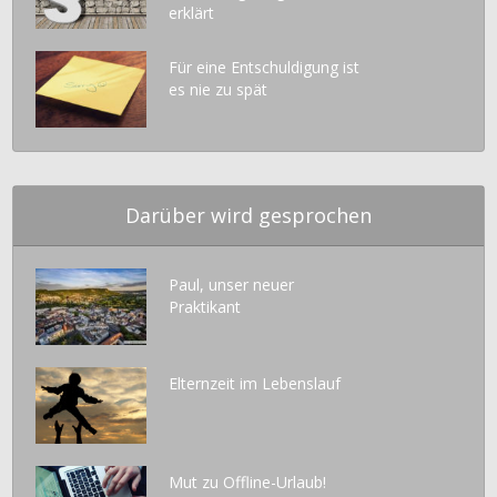
erklärt
Für eine Entschuldigung ist
es nie zu spät
Darüber wird gesprochen
Paul, unser neuer
Praktikant
Elternzeit im Lebenslauf
Mut zu Offline-Urlaub!