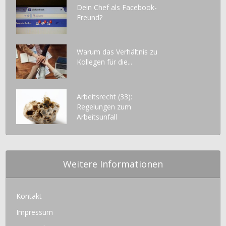
Dein Chef als Facebook-
Freund?
Warum das Verhältnis zu
Kollegen für die...
Arbeitsrecht (33):
Regelungen zum
Arbeitsunfall
Weitere Informationen
Kontakt
Impressum