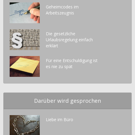
Geheimcodes im
Arbeitszeugnis
Die gesetzliche
Urlaubsregelung einfach
erklärt
Für eine Entschuldigung ist
es nie zu spät
Darüber wird gesprochen
Liebe im Büro