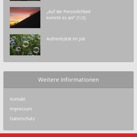
„Auf die Persönlichkeit
kommt es an!“ (1/2)
Authentizität im Job
Weitere Informationen
Kontakt
Impressum
Datenschutz