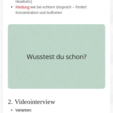
Headsets)
Kleidung
wie bei echtem Gespräch – fördert
Konzentration und Auftreten
Viele Personaler achten im Telefoninterview
Stimme, Sprechweise und
besonders auf deine
Wusstest du schon?
– weil Mimik und Gestik wegfallen,
Freundlichkeit
zählt der Ton umso mehr.
2. Videointerview
Varianten: