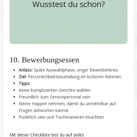
fragen, sondern ehrliche Einblicke und
Wusstest du schon?
Erfahrungswerte zu sammeln.
Sprich Bekannte oder Personen aus Unternehmen
an, deren beruflicher Weg dich interessiert – auch
wenn ihr euch noch nicht kennt.
10. Bewerbungsessen
Anlass:
Späte Auswahlphase, enger Bewerberkreis
Ziel:
Persönlichkeitsbeurteilung im lockeren Rahmen
Tipps:
Keine komplizierten Gerichte wählen
Freundlich zum Servicepersonal sein
Kleine Happen nehmen, damit du unmittelbar auf
Fragen antworten kannst
Pünktlich sein und Tischmanieren beachten
Mit dieser Checkliste bist du auf jedes