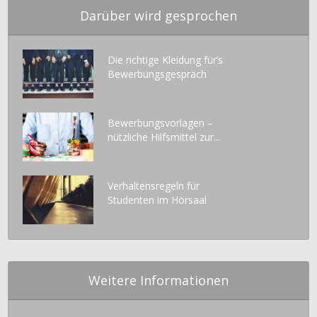
Darüber wird gesprochen
Die richtige Kleidung für’s
Bewerbungsgespräch
Bewerbungsvorlagen –
nützliche Hilfsmittel zur...
Verhaltensregeln für
Studenten im Hörsaal
Weitere Informationen