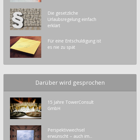
Die gesetzliche
Urlaubsregelung einfach
erklärt
Für eine Entschuldigung ist
es nie zu spät
Darüber wird gesprochen
15 Jahre TowerConsult
GmbH
Perspektivwechsel
erwünscht – auch im...