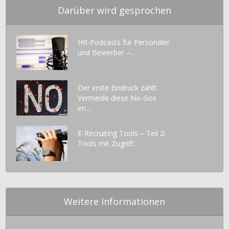
Darüber wird gesprochen
HR-Podcasts für Personaler
und Bewerber –...
Der erste Eindruck zählt:
Vermeide diese No-Gos
im...
E-Recruiting Tools – Teil 2:
Tools mit Zugriff...
Weitere Informationen