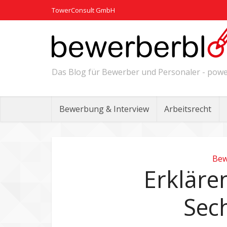
TowerConsult GmbH
Das Blog für Bewerber und Personaler - po
Bewerbung & Interview
Arbeitsrecht
Bew
Erkläre
Sec