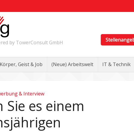
Stellenange
wered by TowerConsult GmbH
Körper, Geist & Job
(Neue) Arbeitswelt
IT & Technik
erbung & Interview
n Sie es einem
hsjährigen