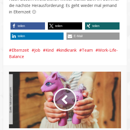
die nächste Herausforderung: Es geht wieder mal jemand
in Elternzeit 🙂
teilen
teilen
teilen
teilen
E-Mail
Elternzeit
Job
Kind
kindkrank
Team
Work-Life-
Balance