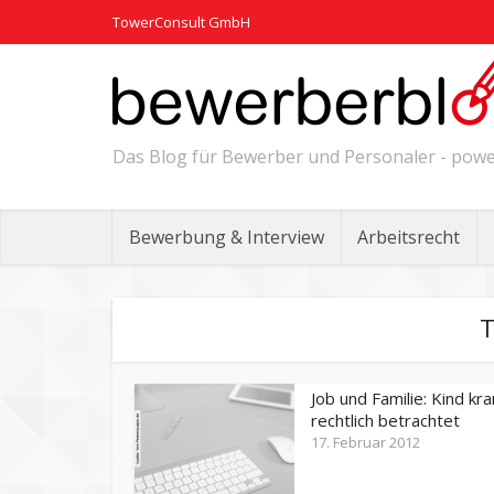
TowerConsult GmbH
Das Blog für Bewerber und Personaler - po
Bewerbung & Interview
Arbeitsrecht
T
Job und Familie: Kind kra
rechtlich betrachtet
17. Februar 2012