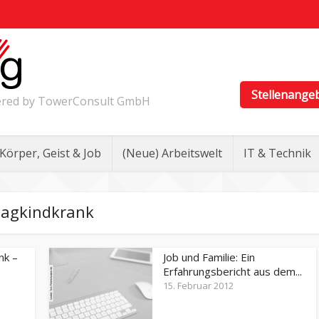
Stellenange
wered by TowerConsult GmbH
Körper, Geist & Job
(Neue) Arbeitswelt
IT & Technik
agkindkrank
nk –
Job und Familie: Ein
Erfahrungsbericht aus dem...
15. Februar 2012