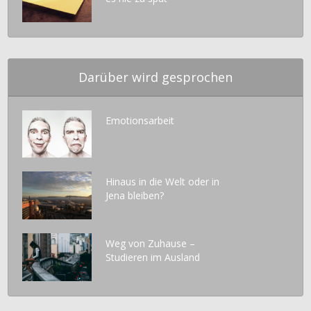
Darüber wird gesprochen
Emotionsarbeit
Hinaus in die Welt oder in
Jena bleiben?
Weg von Zuhause –
Studieren im Ausland