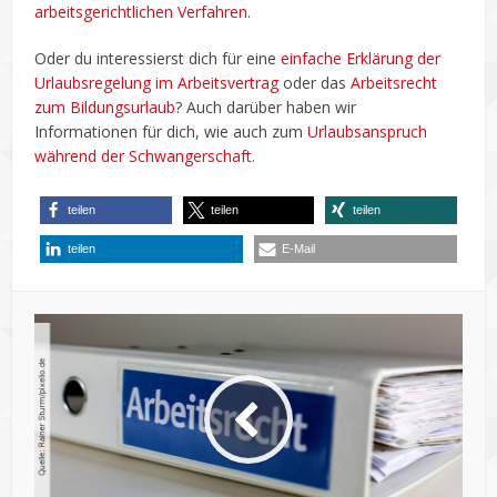
arbeitsgerichtlichen Verfahren
.
Oder du interessierst dich für eine
einfache Erklärung der
Urlaubsregelung im Arbeitsvertrag
oder das
Arbeitsrecht
zum Bildungsurlaub
? Auch darüber haben wir
Informationen für dich, wie auch zum
Urlaubsanspruch
während der Schwangerschaft
.
teilen
teilen
teilen
teilen
E-Mail