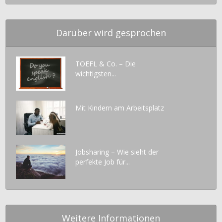
Darüber wird gesprochen
TOEFL & Co. – Die
wichtigsten...
Mit Kindern am Arbeitsplatz
Jobsharing – Wie sieht der
perfekte Job für...
Weitere Informationen