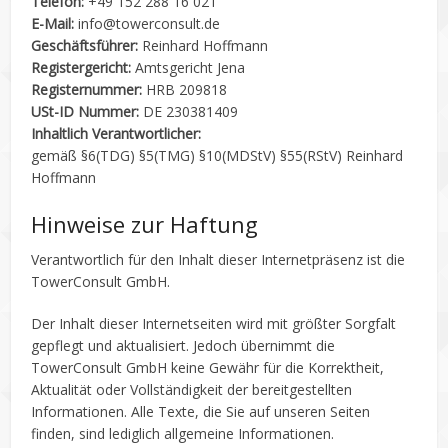
Telefon:
+49 152 288 16 021
E-Mail:
info@towerconsult.de
Geschäftsführer:
Reinhard Hoffmann
Registergericht:
Amtsgericht Jena
Registernummer:
HRB 209818
USt-ID Nummer:
DE 230381409
Inhaltlich Verantwortlicher:
gemäß §6(TDG) §5(TMG) §10(MDStV) §55(RStV) Reinhard
Hoffmann
Hinweise zur Haftung
Verantwortlich für den Inhalt dieser Internetpräsenz ist die
TowerConsult GmbH.
Der Inhalt dieser Internetseiten wird mit größter Sorgfalt
gepflegt und aktualisiert. Jedoch übernimmt die
TowerConsult GmbH keine Gewähr für die Korrektheit,
Aktualität oder Vollständigkeit der bereitgestellten
Informationen. Alle Texte, die Sie auf unseren Seiten
finden, sind lediglich allgemeine Informationen.