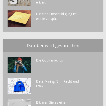
erklärt
Für eine Entschuldigung ist
es nie zu spät
Darüber wird gesprochen
Die Optik macht‘s
Data Mining (3) – Recht und
Ethik
Erklären Sie es einem