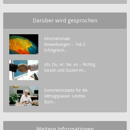
Darüber wird gesprochen
Internationale
Bewerbungen – Teil 2:
Erfolgreich...
Ich, Du, er, Sie, es – Richtig
Siezen und Duzen im...
Sommerrezepte für die
Mittagspause: Leichte
Büro...
Weitere Informationen