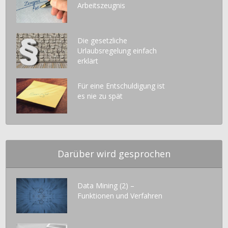
Arbeitszeugnis
Die gesetzliche
Urlaubsregelung einfach
erklärt
Für eine Entschuldigung ist
es nie zu spät
Darüber wird gesprochen
Data Mining (2) –
Funktionen und Verfahren