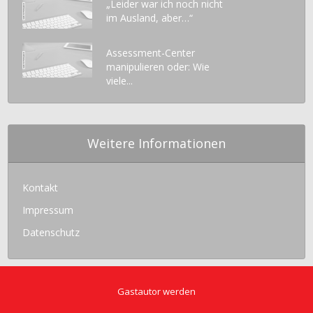
„Leider war ich noch nicht
im Ausland, aber…“
Assessment-Center
manipulieren oder: Wie
viele...
Weitere Informationen
Kontakt
Impressum
Datenschutz
Gastautor werden