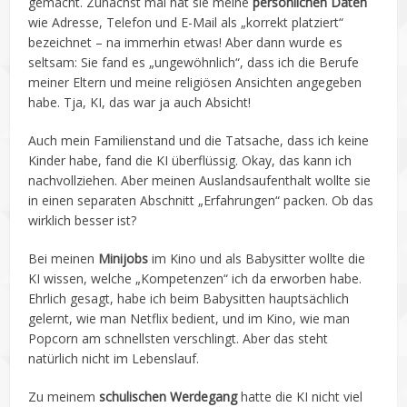
gemacht. Zunächst mal hat sie meine
persönlichen Daten
wie Adresse, Telefon und E-Mail als „korrekt platziert“
bezeichnet – na immerhin etwas! Aber dann wurde es
seltsam: Sie fand es „ungewöhnlich“, dass ich die Berufe
meiner Eltern und meine religiösen Ansichten angegeben
habe. Tja, KI, das war ja auch Absicht!
Auch mein Familienstand und die Tatsache, dass ich keine
Kinder habe, fand die KI überflüssig. Okay, das kann ich
nachvollziehen. Aber meinen Auslandsaufenthalt wollte sie
in einen separaten Abschnitt „Erfahrungen“ packen. Ob das
wirklich besser ist?
Bei meinen
Minijobs
im Kino und als Babysitter wollte die
KI wissen, welche „Kompetenzen“ ich da erworben habe.
Ehrlich gesagt, habe ich beim Babysitten hauptsächlich
gelernt, wie man Netflix bedient, und im Kino, wie man
Popcorn am schnellsten verschlingt. Aber das steht
natürlich nicht im Lebenslauf.
Zu meinem
schulischen Werdegang
hatte die KI nicht viel