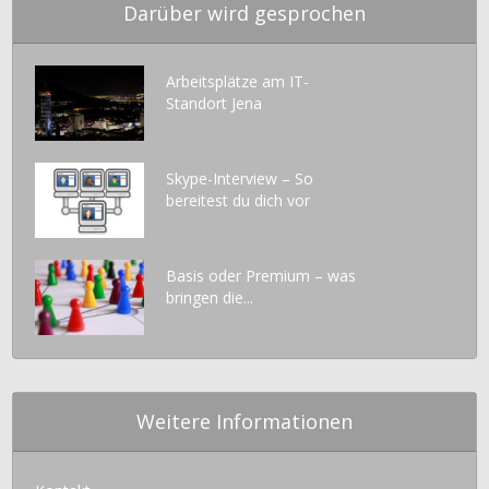
Darüber wird gesprochen
Arbeitsplätze am IT-
Standort Jena
Skype-Interview – So
bereitest du dich vor
Basis oder Premium – was
bringen die...
Weitere Informationen