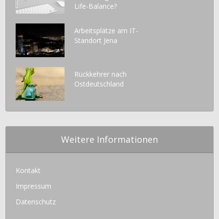
Life-Balance?
Arbeitsplätze am IT-
Standort Jena
Rückkehrer nach
Ostdeutschland
Weitere Informationen
Kontakt
Impressum
Datenschutz