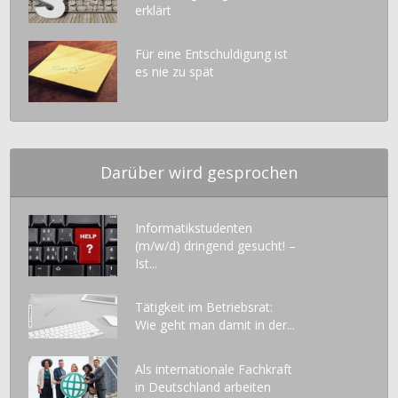
erklärt
Für eine Entschuldigung ist
es nie zu spät
Darüber wird gesprochen
Informatikstudenten
(m/w/d) dringend gesucht! –
Ist...
Tätigkeit im Betriebsrat:
Wie geht man damit in der...
Als internationale Fachkraft
in Deutschland arbeiten