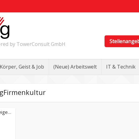
Stellenange
wered by TowerConsult GmbH
Körper, Geist & Job
(Neue) Arbeitswelt
IT & Technik
gFirmenkultur
eige…