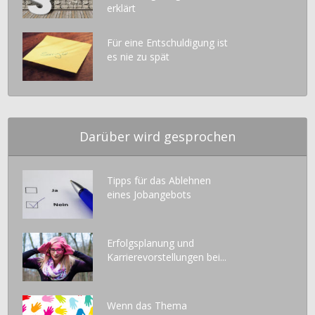
erklärt
Für eine Entschuldigung ist
es nie zu spät
Darüber wird gesprochen
Tipps für das Ablehnen
eines Jobangebots
Erfolgsplanung und
Karrierevorstellungen bei...
Wenn das Thema