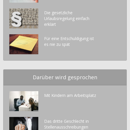
Die gesetzliche
Urlaubsregelung einfach
erklärt
Für eine Entschuldigung ist
es nie zu spät
Darüber wird gesprochen
Mit Kindern am Arbeitsplatz
Das dritte Geschlecht in
Stellenausschreibungen