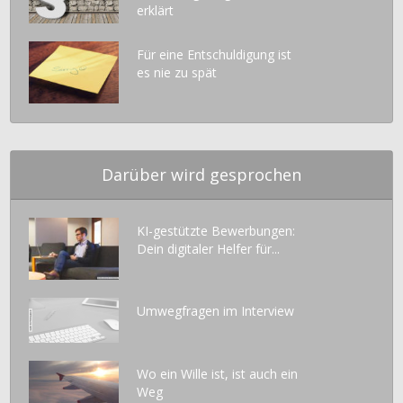
erklärt
Für eine Entschuldigung ist
es nie zu spät
Darüber wird gesprochen
KI-gestützte Bewerbungen:
Dein digitaler Helfer für...
Umwegfragen im Interview
Wo ein Wille ist, ist auch ein
Weg