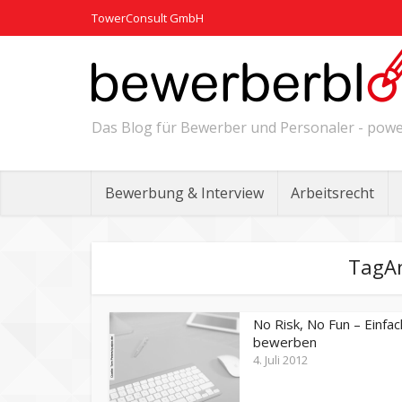
TowerConsult GmbH
Das Blog für Bewerber und Personaler - po
Bewerbung & Interview
Arbeitsrecht
TagAn
No Risk, No Fun – Einfac
bewerben
4. Juli 2012