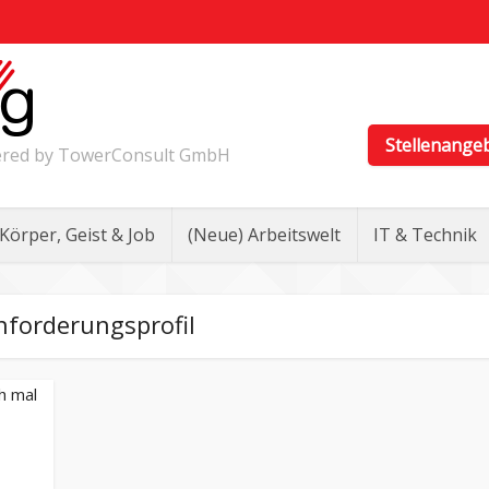
Stellenange
wered by TowerConsult GmbH
Körper, Geist & Job
(Neue) Arbeitswelt
IT & Technik
forderungsprofil
h mal