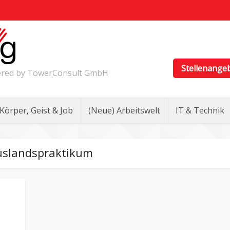
Stellenange
wered by TowerConsult GmbH
Körper, Geist & Job
(Neue) Arbeitswelt
IT & Technik
slandspraktikum