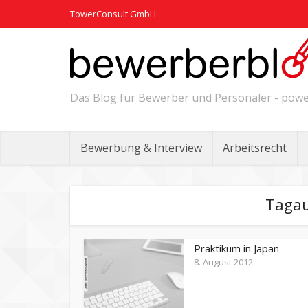
TowerConsult GmbH
Das Blog für Bewerber und Personaler - po
Bewerbung & Interview
Arbeitsrecht
Tagau
Praktikum in Japan
8. August 2012