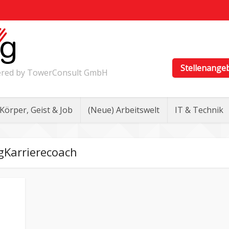
Stellenange
wered by TowerConsult GmbH
Körper, Geist & Job
(Neue) Arbeitswelt
IT & Technik
gKarrierecoach