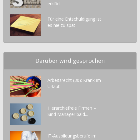
erklärt
Für eine Entschuldigung ist
es nie zu spät
Darüber wird gesprochen
Arbeitsrecht (30): Krank im
Urlaub
Hierarchiefreie Firmen –
Sind Manager bald...
IT-Ausbildungsberufe im