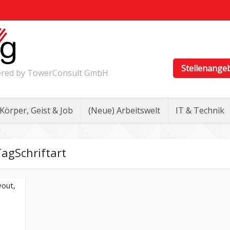
Stellenange
wered by TowerConsult GmbH
Körper, Geist & Job
(Neue) Arbeitswelt
IT & Technik
agSchriftart
yout,