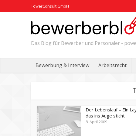
TowerConsult GmbH
Das Blog für Bewerber und Personaler - po
Bewerbung & Interview
Arbeitsrecht
T
Der Lebenslauf – Ein La
das ins Auge sticht
8. April 2009