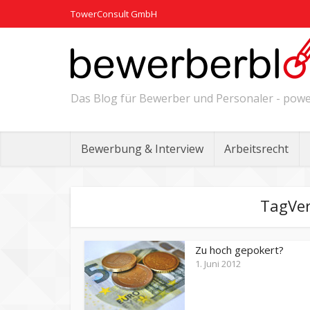
TowerConsult GmbH
Das Blog für Bewerber und Personaler - po
Bewerbung & Interview
Arbeitsrecht
TagVer
Zu hoch gepokert?
1. Juni 2012