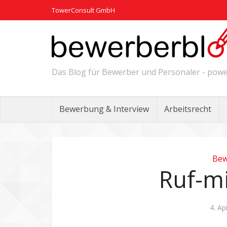
TowerConsult GmbH
Das Blog für Bewerber und Personaler - po
Bewerbung & Interview
Arbeitsrecht
Bew
Ruf-mi
4. Ap