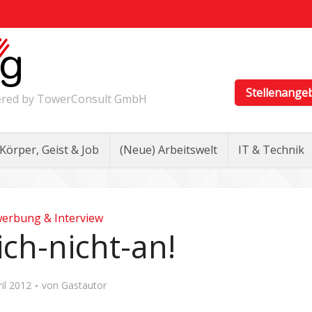
Stellenange
wered by TowerConsult GmbH
Körper, Geist & Job
(Neue) Arbeitswelt
IT & Technik
erbung & Interview
ch-nicht-an!
ril 2012
von
Gastautor