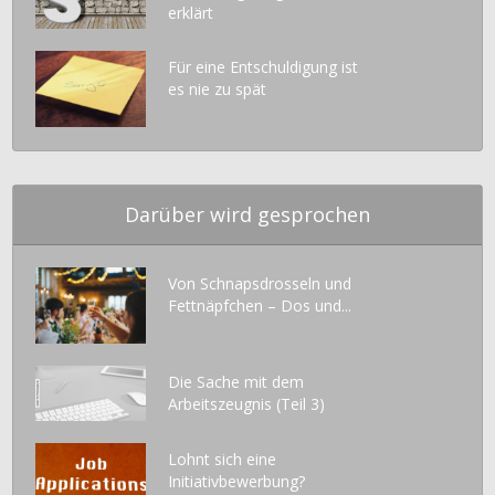
erklärt
Für eine Entschuldigung ist
es nie zu spät
Darüber wird gesprochen
Von Schnapsdrosseln und
Fettnäpfchen – Dos und...
Die Sache mit dem
Arbeitszeugnis (Teil 3)
Lohnt sich eine
Initiativbewerbung?