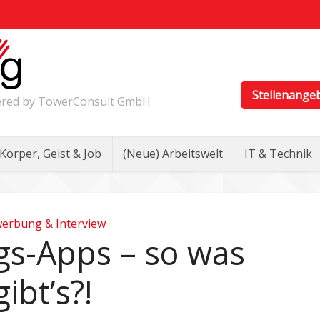
Stellenange
wered by TowerConsult GmbH
Körper, Geist & Job
(Neue) Arbeitswelt
IT & Technik
erbung & Interview
s-Apps – so was
gibt’s?!