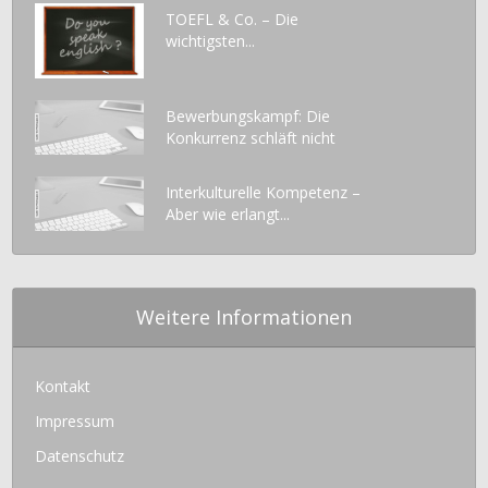
TOEFL & Co. – Die
wichtigsten...
Bewerbungskampf: Die
Konkurrenz schläft nicht
Interkulturelle Kompetenz –
Aber wie erlangt...
Weitere Informationen
Kontakt
Impressum
Datenschutz