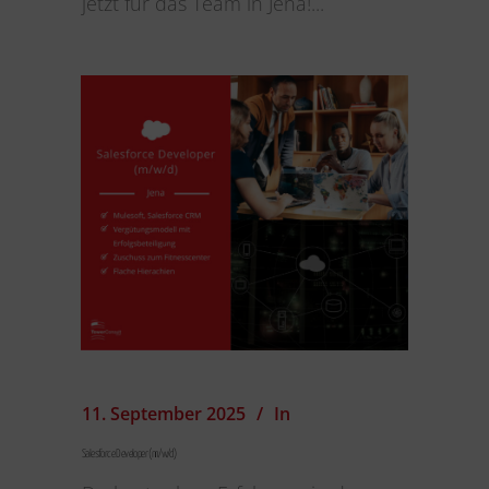
jetzt für das Team in Jena!...
11. September 2025
In
Salesforce Developer (m/w/d)