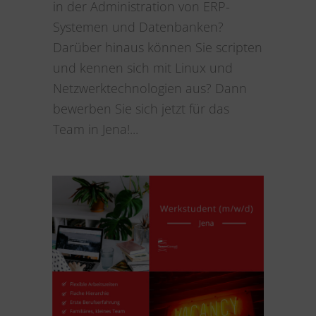
in der Administration von ERP-
Systemen und Datenbanken?
Darüber hinaus können Sie scripten
und kennen sich mit Linux und
Netzwerktechnologien aus? Dann
bewerben Sie sich jetzt für das
Team in Jena!...