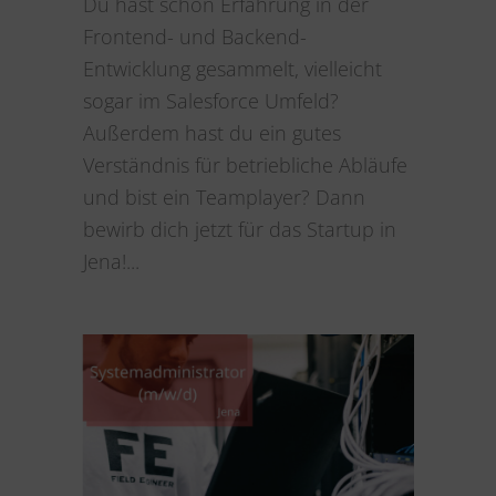
Du hast schon Erfahrung in der
Frontend- und Backend-
Entwicklung gesammelt, vielleicht
sogar im Salesforce Umfeld?
Außerdem hast du ein gutes
Verständnis für betriebliche Abläufe
und bist ein Teamplayer? Dann
bewirb dich jetzt für das Startup in
Jena!...