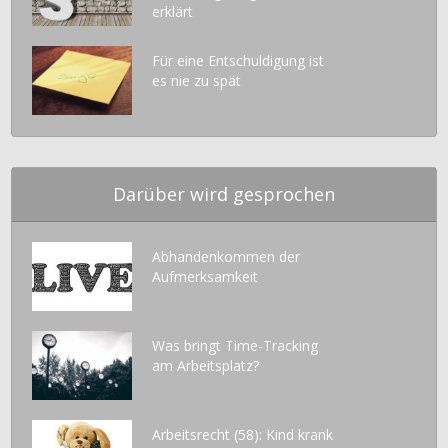
erklärt
Für eine Entschuldigung ist
es nie zu spät
Darüber wird gesprochen
Abhandenkommen der
Aufmerksamkeit
Was bringt Time-Tracking
am Arbeitsplatz?
Arbeitsrecht (58): Kind krank