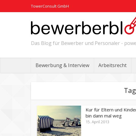
TowerConsult GmbH
Das Blog für Bewerber und Personaler - po
Bewerbung & Interview
Arbeitsrecht
Tag
Kur für Eltern und Kinder
bin dann mal weg
15. April 2013