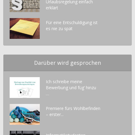
Urlaubsregelung einfach
erklärt
Für eine Entschuldigung ist
es nie zu spät
Darüber wird gesprochen
Ich schreibe meine
Bewerbung und füg‘ hinzu
…
Premiere fürs Wohlbefinden
– erster...