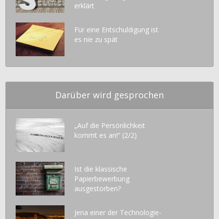
erklärt
Für eine Entschuldigung ist
es nie zu spät
Darüber wird gesprochen
„Auf die Persönlichkeit
kommt es an!“ (2/2)
Ist die klassische
Papierbewerbung
ausgestorben?
Jena einer der Technologie-