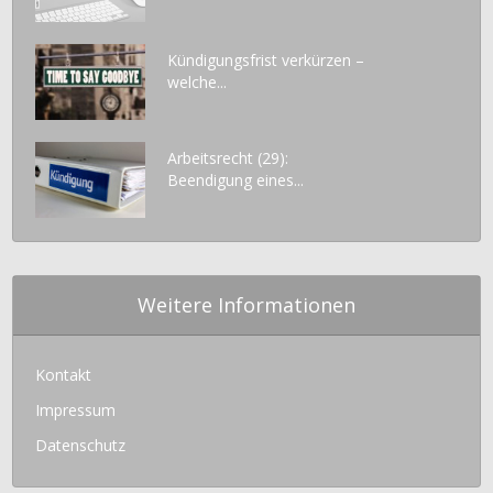
Kündigungsfrist verkürzen –
welche...
Arbeitsrecht (29):
Beendigung eines...
Weitere Informationen
Kontakt
Impressum
Datenschutz