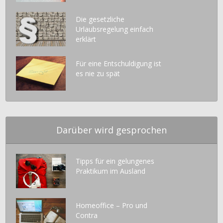
Die gesetzliche
Urlaubsregelung einfach
erklärt
Für eine Entschuldigung ist
es nie zu spät
Darüber wird gesprochen
Tipps für ein gelungenes
Praktikum im Ausland
Homeoffice – Pro und
Contra