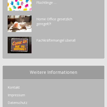
Flüchtlinge …
Home Office gesetzlich
geregelt?!
Fachkräftemangel überall
Weitere Informationen
Kontakt
Impressum
Datenschutz