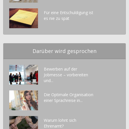
Für eine Entschuldigung ist
es nie zu spät
Darüber wird gesprochen
Bewerben auf der
Jobmesse – vorbereiten
und...
Die Optimale Organisation
einer Sprachreise in...
Warum lohnt sich
Ehrenamt?