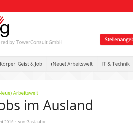
Stellenange
wered by TowerConsult GmbH
Körper, Geist & Job
(Neue) Arbeitswelt
IT & Technik
Neue) Arbeitswelt
bs im Ausland
uni 2016
von
Gastautor