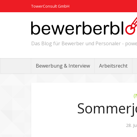
TowerConsult GmbH
Das Blog für Bewerber und Personaler - po
Bewerbung & Interview
Arbeitsrecht
(
Sommerjo
28. J